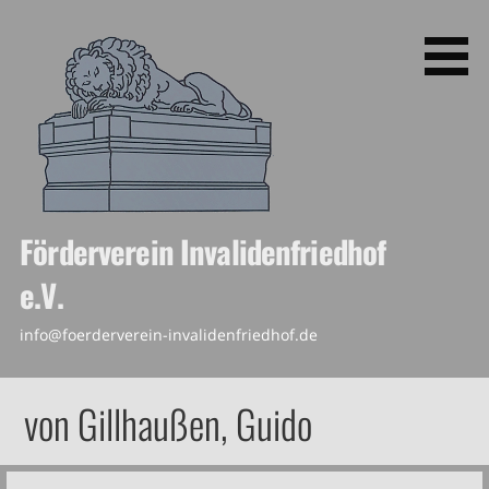
Skip
to
content
Förderverein Invalidenfriedhof
e.V.
info@foerderverein-invalidenfriedhof.de
von Gillhaußen, Guido