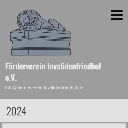
Zum
Inhalt
springen
Förderverein Invalidenfriedhof
e.V.
info@foerderverein-invalidenfriedhof.de
2024