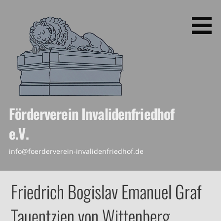
Zum
Inhalt
springen
Förderverein Invalidenfriedhof
e.V.
info@foerderverein-invalidenfriedhof.de
Friedrich Bogislav Emanuel Graf
Tauentzien von Wittenberg